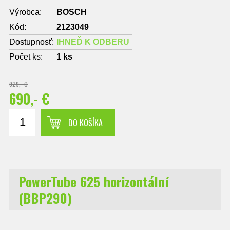
Výrobca:
BOSCH
Kód:
2123049
Dostupnosť:
IHNEĎ K ODBERU
Počet ks:
1
ks
929,- €
690,- €
DO KOŠÍKA
PowerTube 625 horizontální
(BBP290)