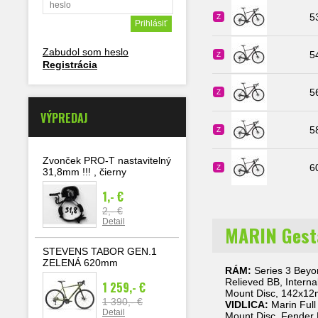
5
Z
Zabudol som heslo
5
Z
Registrácia
5
Z
VÝPREDAJ
5
Z
Zvonček PRO-T nastavitelný
6
Z
31,8mm !!! , čierny
1,- €
2,- €
Detail
MARIN Gesta
STEVENS TABOR GEN.1
ZELENÁ 620mm
RÁM:
Series 3 Bey
Relieved BB, Intern
1 259,- €
Mount Disc, 142x12
1 390,- €
VIDLICA:
Marin Full
Detail
Mount Disc, Fender 