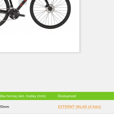
ĺžka hornej rám. trubky (mm)
Dostupnosť
20mm
EXTERNÝ SKLAD (4-5dní)