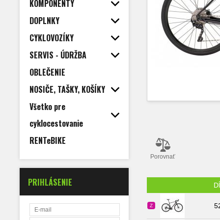
KOMPONENTY
DOPLNKY
CYKLOVOZÍKY
SERVIS - ÚDRŽBA
OBLEČENIE
NOSIČE, TAŠKY, KOŠÍKY
Všetko pre
cyklocestovanie
RENTeBIKE
Porovnať
PRIHLÁSENIE
D
5
Z