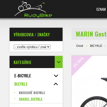
OZNAM
MARIN Gesta
VÝROBCOVIA / ZNAČKY
Úvod
BICYKLE
ZĽAVA
KATEGÓRIE
E-BICYKLE
BICYKLE
KROSOVÉ BICYKLE
GRAVEL BICYKLE