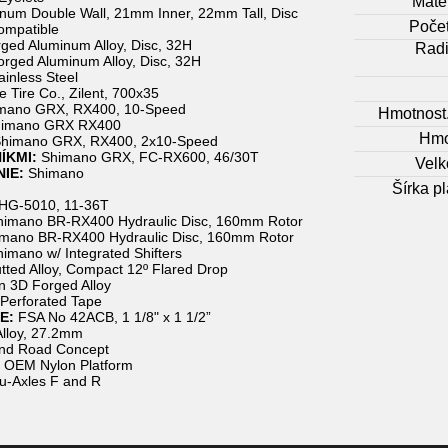
Mater
num Double Wall, 21mm Inner, 22mm Tall, Disc
Počet
Compatible
ged Aluminum Alloy, Disc, 32H
Radi
rged Aluminum Alloy, Disc, 32H
ainless Steel
 Tire Co., Zilent, 700x35
mano GRX, RX400, 10-Speed
Hmotnost.
imano GRX RX400
Hmo
himano GRX, RX400, 2x10-Speed
ÍKMI:
Shimano GRX, FC-RX600, 46/30T
Velk
IE:
Shimano
Šírka p
HG-5010, 11-36T
imano BR-RX400 Hydraulic Disc, 160mm Rotor
mano BR-RX400 Hydraulic Disc, 160mm Rotor
imano w/ Integrated Shifters
tted Alloy, Compact 12º Flared Drop
n 3D Forged Alloy
Perforated Tape
E:
FSA No 42ACB, 1 1/8" x 1 1/2”
Alloy, 27.2mm
nd Road Concept
 OEM Nylon Platform
u-Axles F and R