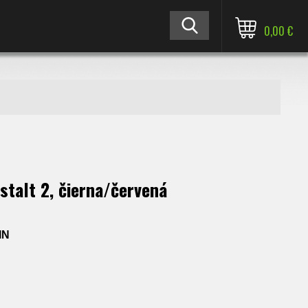
0,00 €
talt 2, čierna/červená
IN