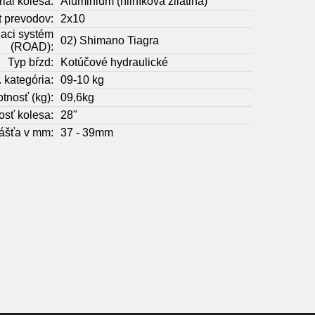
iál kolesa:
Aluminium (hliníková zliatina)
 prevodov:
2x10
aci systém
02) Shimano Tiagra
(ROAD):
Typ bŕzd:
Kotúčové hydraulické
 kategória:
09-10 kg
tnosť (kg):
09,6kg
osť kolesa:
28"
lášťa v mm:
37 - 39mm