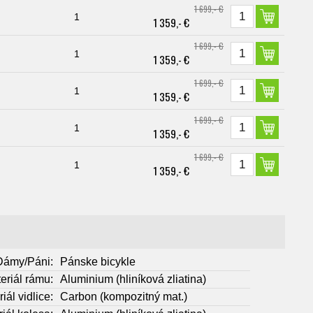
1 699,- €
1
1 359,- €
1 699,- €
1
1 359,- €
1 699,- €
1
1 359,- €
1 699,- €
1
1 359,- €
1 699,- €
1
1 359,- €
Dámy/Páni:
Pánske bicykle
eriál rámu:
Aluminium (hliníková zliatina)
iál vidlice:
Carbon (kompozitný mat.)