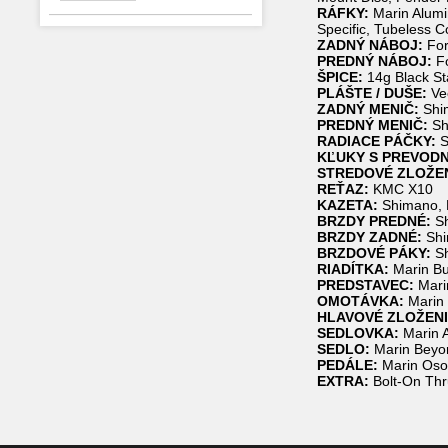
RÁFKY:
Marin Alumi
Specific, Tubeless 
ZADNÝ NÁBOJ:
For
PREDNÝ NÁBOJ:
Fo
ŠPICE:
14g Black St
PLÁŠTE / DUŠE:
Vee
ZADNÝ MENIČ:
Shi
PREDNÝ MENIČ:
Sh
RADIACE PÁČKY:
S
KĽUKY S PREVODN
STREDOVÉ ZLOŽEN
REŤAZ:
KMC X10
KAZETA:
Shimano, 
BRZDY PREDNÉ:
Sh
BRZDY ZADNÉ:
Shi
BRZDOVÉ PÁKY:
Sh
RIADÍTKA:
Marin Bu
PREDSTAVEC:
Mari
OMOTÁVKA:
Marin 
HLAVOVÉ ZLOŽENI
SEDLOVKA:
Marin 
SEDLO:
Marin Beyo
PEDÁLE:
Marin Oso
EXTRA:
Bolt-On Thr