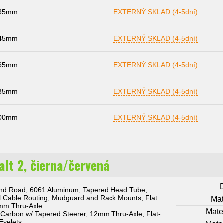
35mm
EXTERNÝ SKLAD (4-5dní)
45mm
EXTERNÝ SKLAD (4-5dní)
65mm
EXTERNÝ SKLAD (4-5dní)
85mm
EXTERNÝ SKLAD (4-5dní)
00mm
EXTERNÝ SKLAD (4-5dní)
lt 2, čierna/červená
ond Road, 6061 Aluminum, Tapered Head Tube,
al Cable Routing, Mudguard and Rack Mounts, Flat
Mat
mm Thru-Axle
Mater
 Carbon w/ Tapered Steerer, 12mm Thru-Axle, Flat-
Eyelets