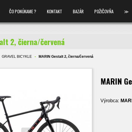
ČO PONÚKAME ?
KONTAKT
BAZÁR
POŽIČOVŇA
≫
lt 2, čierna/červená
GRAVEL BICYKLE
MARIN Gestalt 2, čierna/červená
MARIN Ges
Výrobca:
MAR