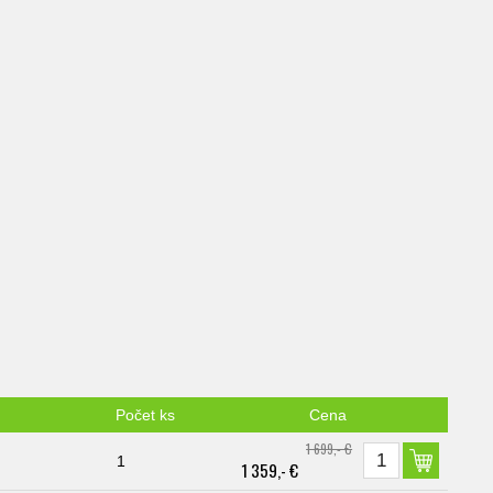
Počet ks
Cena
1 699,- €
1
1 359,- €