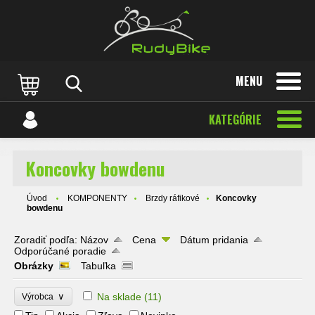
MENU
KATEGÓRIE
Koncovky bowdenu
Úvod
KOMPONENTY
Brzdy ráfikové
Koncovky
bowdenu
Zoradiť podľa:
Názov
Cena
Dátum pridania
Odporúčané poradie
Obrázky
Tabuľka
∨
Na sklade
(11)
Výrobca