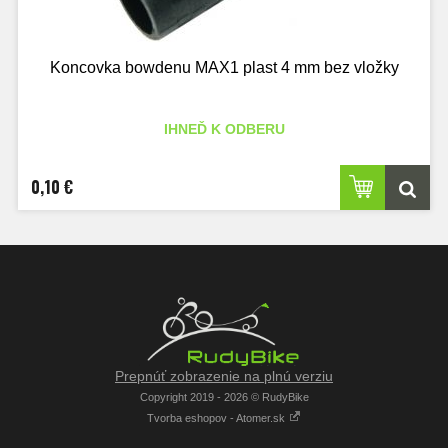
Koncovka bowdenu MAX1 plast 4 mm bez vložky
IHNEĎ K ODBERU
0,10 €
Prepnúť zobrazenie na plnú verziu
Copyright 2019 - 2026 © RudyBike
Tvorba eshopov - Atomer.sk