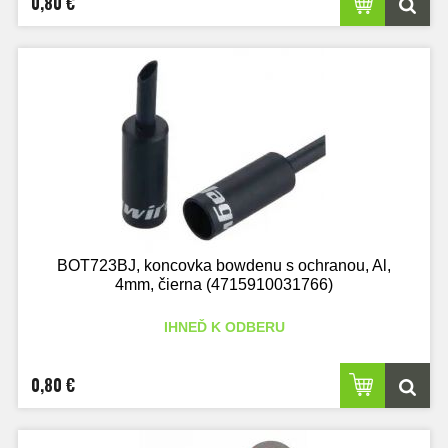
0,80 €
BOT723BJ, koncovka bowdenu s ochranou, Al,
4mm, čierna (4715910031766)
IHNEĎ K ODBERU
0,80 €