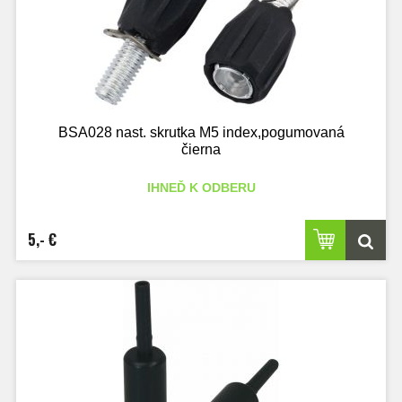
BSA028 nast. skrutka M5 index,pogumovaná
čierna
IHNEĎ K ODBERU
5,- €