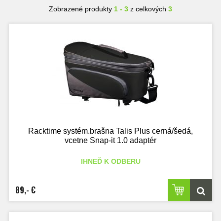
Zobrazené produkty
1 - 3
z celkových
3
Racktime systém.brašna Talis Plus cerná/šedá,
vcetne Snap-it 1.0 adaptér
IHNEĎ K ODBERU
89,- €