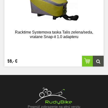
Racktime Systemova taska Talis zelena/seda,
vratane Snap-it 1.0 adapteru
59,- €
Prepnúť zobrazenie na plnú verziu