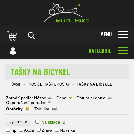
MENU
KATEGÓRIE
TAŠKY NA BICYKEL
Úvod
NOSIČE, TAŠKY, KOŠÍKY
TAŠKY NA BICYKEL
Zoradiť podľa:
Názov
Cena
Dátum pridania
Odporúčané poradie
Obrázky
Tabuľka
∨
Na sklade
(2)
Výrobca
Tip
Akcia
Zľava
Novinka