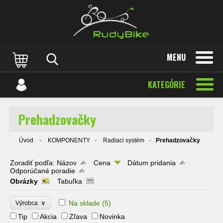
MENU
KATEGÓRIE
Prehadzovačky
Úvod
KOMPONENTY
Radiaci systém
Prehadzovačky
Zoradiť podľa:
Názov
Cena
Dátum pridania
Odporúčané poradie
Obrázky
Tabuľka
∨
Na sklade
(5)
Výrobca
Tip
Akcia
Zľava
Novinka