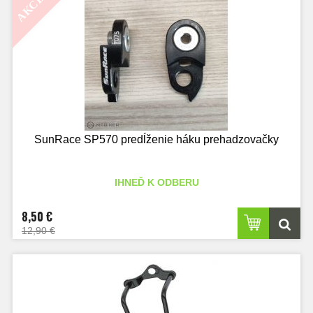
AKCIA
SunRace SP570 predĺženie háku prehadzovačky
IHNEĎ K ODBERU
8,50 €
12,90 €