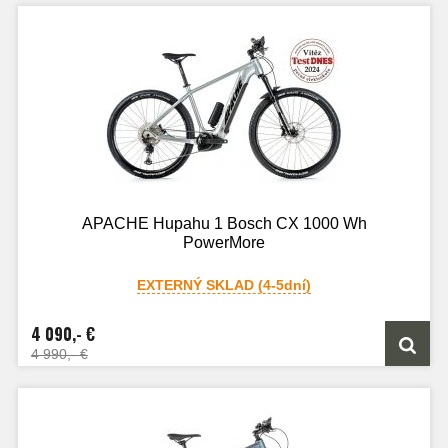
APACHE Hupahu 1 Bosch CX 1000 Wh
PowerMore
EXTERNÝ SKLAD (4-5dní)
4 090,- €
4 990,- €