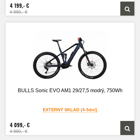
4 199,- €
4 990,- €
BULLS Sonic EVO AM1 29/27,5 modrý, 750Wh
EXTERNÝ SKLAD (4-5dní)
4 099,- €
4 990,- €