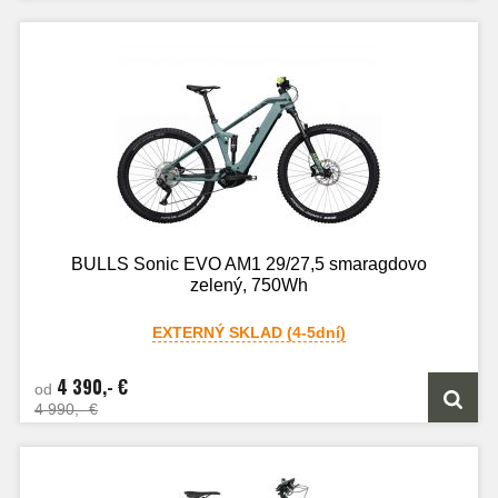
BULLS Sonic EVO AM1 29/27,5 smaragdovo
zelený, 750Wh
EXTERNÝ SKLAD (4-5dní)
4 390,- €
od
4 990,- €