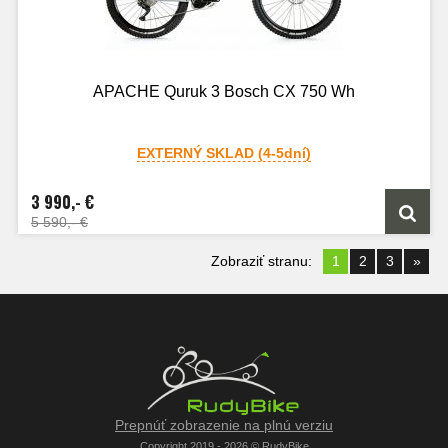
APACHE Quruk 3 Bosch CX 750 Wh
EXTERNÝ SKLAD (4-5dní)
3 990,- €
5 590,- €
Zobraziť stranu:
1
2
3
»
Prepnúť zobrazenie na plnú verziu
Copyright 2019 - 2026 © RudyBike