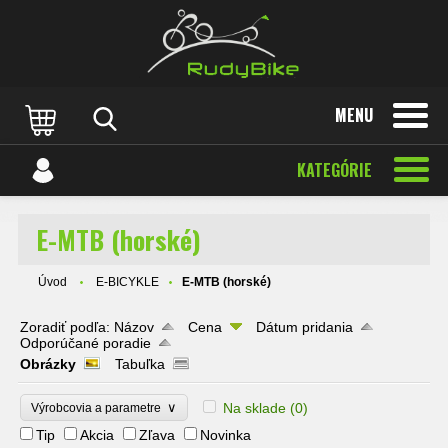
MENU
KATEGÓRIE
E-MTB (horské)
Úvod
E-BICYKLE
E-MTB (horské)
Zoradiť podľa:
Názov
Cena
Dátum pridania
Odporúčané poradie
Obrázky
Tabuľka
∨
Na sklade
(0)
Výrobcovia a parametre
Tip
Akcia
Zľava
Novinka