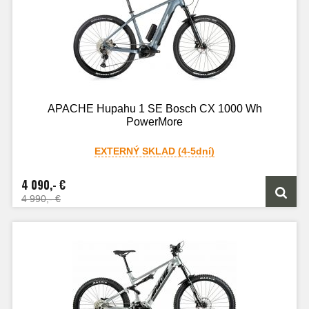
APACHE Hupahu 1 SE Bosch CX 1000 Wh
PowerMore
EXTERNÝ SKLAD (4-5dní)
4 090,- €
4 990,- €