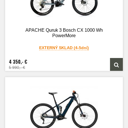
APACHE Quruk 3 Bosch CX 1000 Wh
PowerMore
EXTERNÝ SKLAD (4-5dní)
4 350,- €
5 990,- €