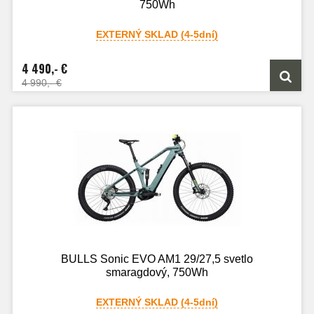
750Wh
EXTERNÝ SKLAD (4-5dní)
4 490,- €
4 990,- €
BULLS Sonic EVO AM1 29/27,5 svetlo
smaragdový, 750Wh
EXTERNÝ SKLAD (4-5dní)