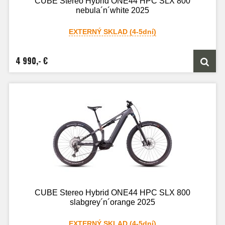
CUBE Stereo Hybrid ONE44 HPC SLX 800
nebula´n´white 2025
EXTERNÝ SKLAD (4-5dní)
4 990,- €
CUBE Stereo Hybrid ONE44 HPC SLX 800
slabgrey´n´orange 2025
EXTERNÝ SKLAD (4-5dní)