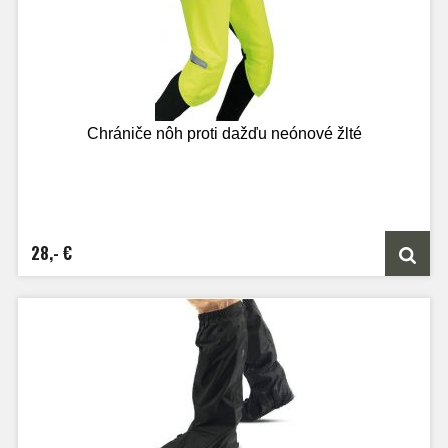
Chrániče nôh proti dažďu neónové žlté
28,- €