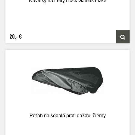
Návleky na tretry Hock Gamas nízke
20,- €
Poťah na sedalá proti dažďu, čierny