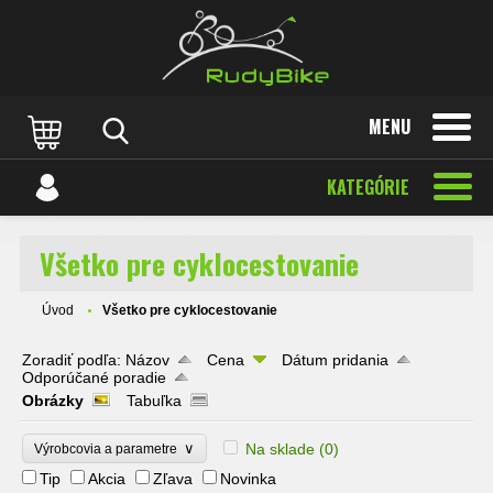
MENU
KATEGÓRIE
Všetko pre cyklocestovanie
Úvod
Všetko pre cyklocestovanie
Zoradiť podľa:
Názov
Cena
Dátum pridania
Odporúčané poradie
Obrázky
Tabuľka
∨
Na sklade
(0)
Výrobcovia a parametre
Tip
Akcia
Zľava
Novinka