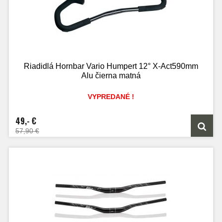
Riadidlá Hornbar Vario Humpert 12° X-Act590mm
Alu čierna matná
VYPREDANÉ !
49,- €
57,90 €