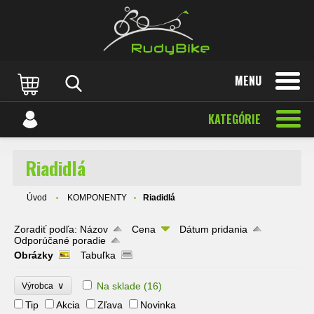
MENU
KATEGÓRIE
Riadidlá
Úvod
KOMPONENTY
Riadidlá
Zoradiť podľa:
Názov
Cena
Dátum pridania
Odporúčané poradie
Obrázky
Tabuľka
∨
Na sklade
(16)
Výrobca
Tip
Akcia
Zľava
Novinka