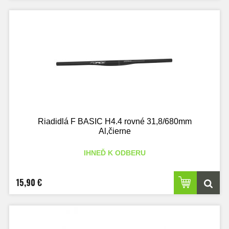
Riadidlá F BASIC H4.4 rovné 31,8/680mm
Al,čierne
IHNEĎ K ODBERU
15,90 €