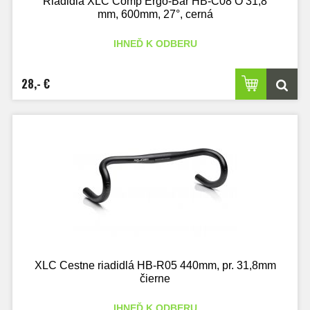
Riadidlá XLC Comp Ergo-Bar HB-C08 O 31,8
mm, 600mm, 27°, cerná
IHNEĎ K ODBERU
28,- €
XLC Cestne riadidlá HB-R05 440mm, pr. 31,8mm
čierne
IHNEĎ K ODBERU