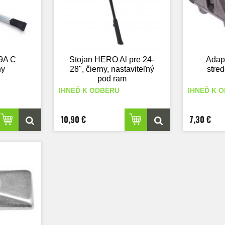
9A C
Stojan HERO Al pre 24-
Adap
ny
28", čierny, nastaviteľný
stre
pod ram
IHNEĎ K ODBERU
IHNEĎ K 
10,90 €
7,30 €