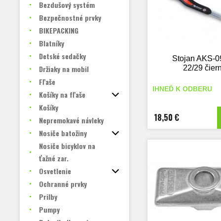
Bezdušový systém
Bezpečnostné prvky
BIKEPACKING
Blatníky
Detské sedačky
Stojan AKS-0
Držiaky na mobil
22/29 čier
Fľaše
IHNEĎ K ODBERU
Košíky na fľaše
Košíky
18,50 €
Nepremokavé návleky
Nosiče batožiny
Nosiče bicyklov na
ťažné zar.
Osvetlenie
Ochranné prvky
Prilby
Pumpy