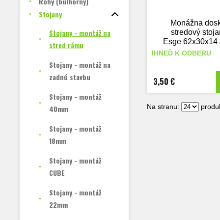
Rohy (bulhorny)
Stojany
Monážna dos
Stojany - montáž na
stredový stoja
Esge 62x30x14 
stred rámu
(mm)
IHNEĎ K ODBERU
Stojany - montáž na
zadnú stavbu
3,50 €
Stojany - montáž
Na stranu:
produk
40mm
Stojany - montáž
18mm
Stojany - montáž
CUBE
Stojany - montáž
22mm