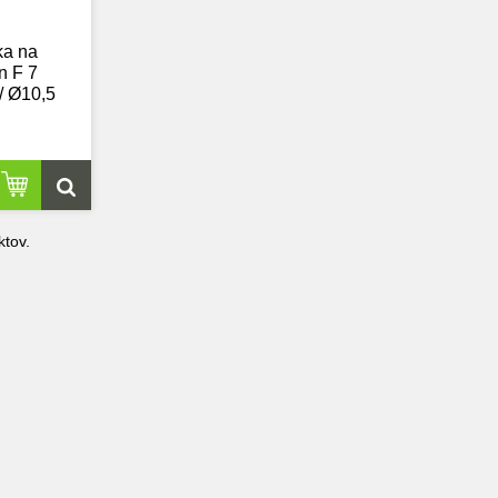
ka na
n F 7
/ Ø10,5
tov.