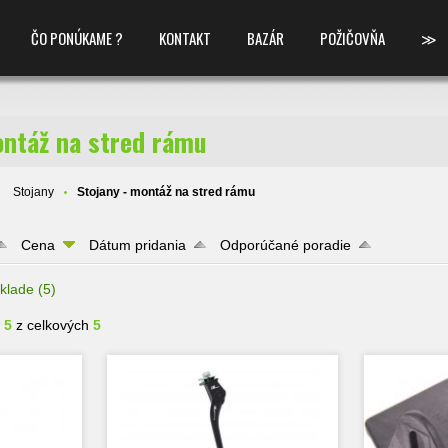
ČO PONÚKAME ?
KONTAKT
BAZÁR
POŽIČOVŇA
≫
ontáž na stred rámu
Stojany
Stojany - montáž na stred rámu
Cena
Dátum pridania
Odporúčané poradie
klade
(5)
- 5
z celkových
5