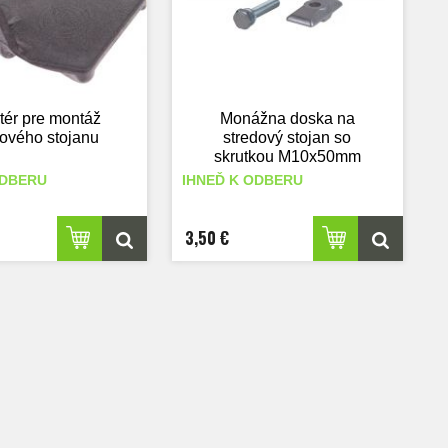
tér pre montáž
Monážna doska na
dového stojanu
stredový stojan so
skrutkou M10x50mm
ODBERU
IHNEĎ K ODBERU
3,50 €