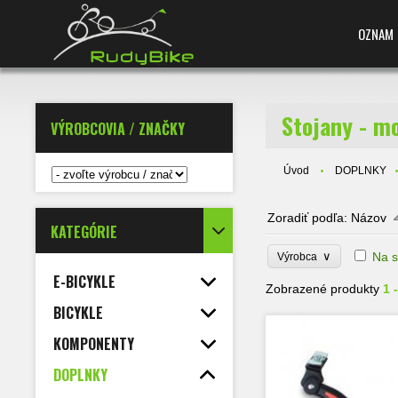
OZNAM
Stojany - m
VÝROBCOVIA / ZNAČKY
Úvod
DOPLNKY
Zoradiť podľa:
Názov
KATEGÓRIE
∨
Na s
Výrobca
E-BICYKLE
Zobrazené produkty
1 
BICYKLE
KOMPONENTY
DOPLNKY