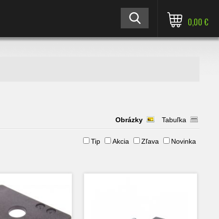
0,00 €
Obrázky
Tabuľka
Tip
Akcia
Zľava
Novinka