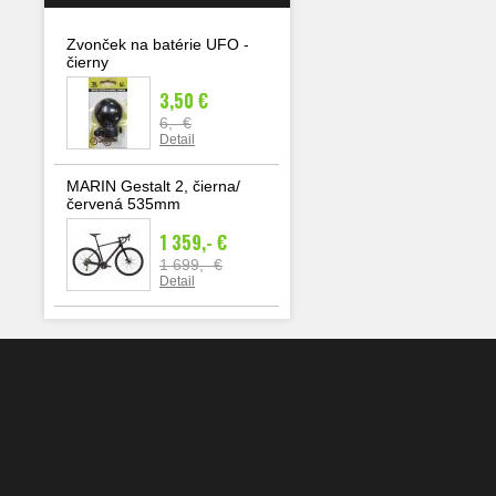
Zvonček na batérie UFO -
čierny
3,50 €
6,- €
Detail
MARIN Gestalt 2, čierna/
červená 535mm
1 359,- €
1 699,- €
Detail