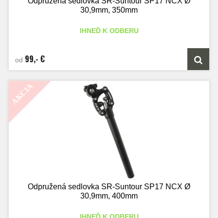
Odpružená sedlovka SR-Suntour SP17 NCX Ø
30,9mm, 350mm
IHNEĎ K ODBERU
99,- €
od
AKCIA
Odpružená sedlovka SR-Suntour SP17 NCX Ø
30,9mm, 400mm
IHNEĎ K ODBERU