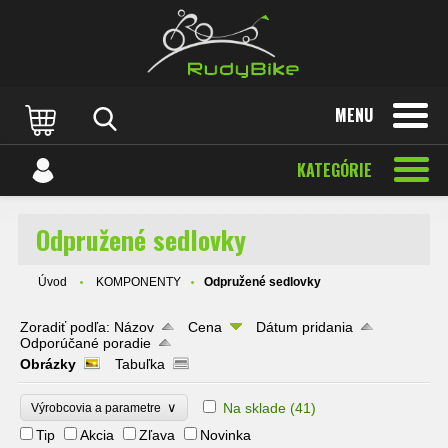
MENU
KATEGÓRIE
Odpružené sedlovky
Úvod
KOMPONENTY
Odpružené sedlovky
Zoradiť podľa:
Názov
Cena
Dátum pridania
Odporúčané poradie
Obrázky
Tabuľka
∨
Na sklade
(41)
Výrobcovia a parametre
Tip
Akcia
Zľava
Novinka