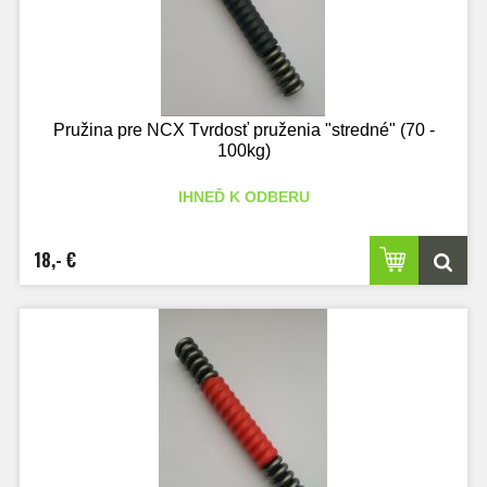
Pružina pre NCX Tvrdosť pruženia "stredné" (70 -
100kg)
IHNEĎ K ODBERU
18,- €