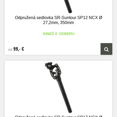
Odpružená sedlovka SR-Suntour SP12 NCX Ø
27,2mm, 350mm
IHNEĎ K ODBERU
99,- €
od