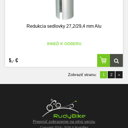
Redukcia sedlovky 27,2/29,4 mm Alu
IHNEĎ K ODBERU
5,- €
Zobraziť stranu:
1
2
»
Prepnúť zobrazenie na plnú verziu
Copyright 2019 - 2026 © RudyBike