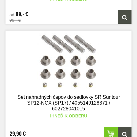
89,- €
od
99,- €
Set náhradných čapov do sedlovky SR Suntour
SP12-NCX (SP17) / 4055149128371 /
602728041015
IHNEĎ K ODBERU
29,90 €