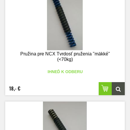
Pružina pre NCX Tvrdosť pruženia "mäkké"
(<70kg)
IHNEĎ K ODBERU
18,- €