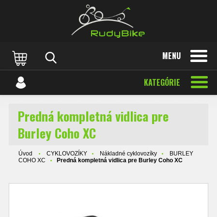
MENU
KATEGÓRIE
Predná kompletná vidlica pre
Burley Coho XC
Úvod
CYKLOVOZÍKY
Nákladné cyklovozíky
BURLEY
COHO XC
Predná kompletná vidlica pre Burley Coho XC