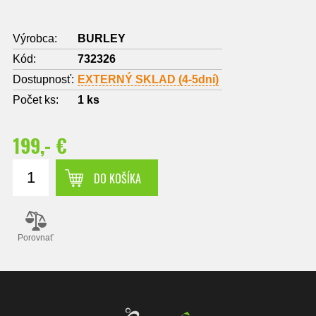
Výrobca:
BURLEY
Kód:
732326
Dostupnosť:
EXTERNÝ SKLAD (4-5dní)
Počet ks:
1
ks
199,- €
DO KOŠÍKA
Porovnať