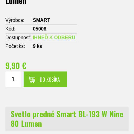
Lumen
Výrobca:
SMART
Kód:
05008
Dostupnosť:
IHNEĎ K ODBERU
Počet ks:
9
ks
9,90 €
DO KOŠÍKA
Svetlo predné Smart BL-193 W Nine
80 Lumen