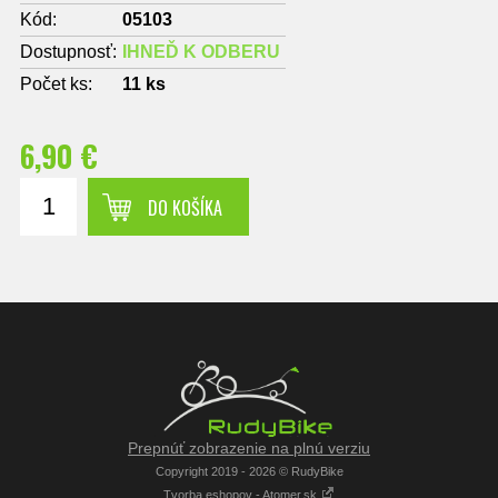
Kód:
05103
Dostupnosť:
IHNEĎ K ODBERU
Počet ks:
11
ks
6,90 €
DO KOŠÍKA
Prepnúť zobrazenie na plnú verziu
Copyright 2019 - 2026 © RudyBike
Tvorba eshopov - Atomer.sk