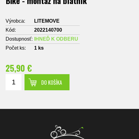
Bike - montáž na blatník
Výrobca:
LITEMOVE
Kód:
2022140700
Dostupnosť:
IHNEĎ K ODBERU
Počet ks:
1
ks
25,90 €
DO KOŠÍKA