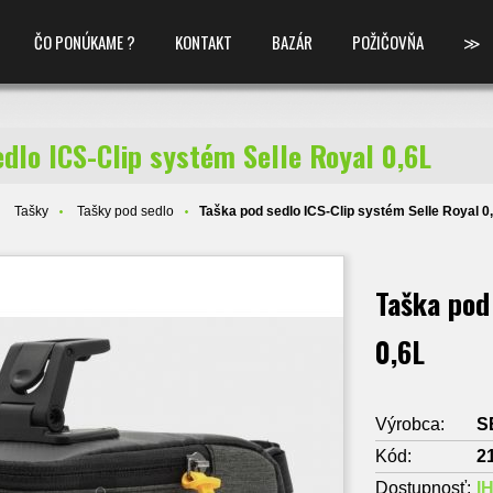
ČO PONÚKAME ?
KONTAKT
BAZÁR
POŽIČOVŇA
≫
dlo ICS-Clip systém Selle Royal 0,6L
Tašky
Tašky pod sedlo
Taška pod sedlo ICS-Clip systém Selle Royal 0
Taška pod
0,6L
Výrobca:
S
Kód:
2
Dostupnosť:
I