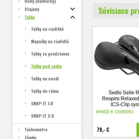
Rohy (bulhorny)
Súvisiace p
Stojany
Tašky
Tašky na riaditká
Mapníky na riadidlá
Tašky za predstavec
Tašky pod sedlo
Tašky na nosič
Tašky do rámu
Sedlo Selle 
Respiro Relaxed
SNAP-IT 1.0
ICS-Clip sy
IHNEĎ K ODBERU
SNAP-IT 2.0
Tachometre
79,- €
Zámky