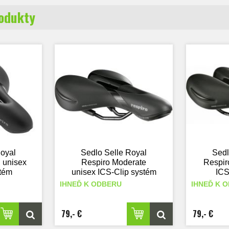
rodukty
Royal
Sedlo Selle Royal
Sedl
 unisex
Respiro Moderate
Respiro
stém
unisex ICS-Clip systém
ICS
IHNEĎ K ODBERU
IHNEĎ K 
79,- €
79,- €