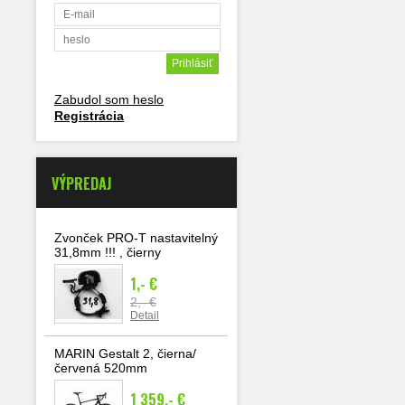
Zabudol som heslo
Registrácia
VÝPREDAJ
Zvonček PRO-T nastavitelný
31,8mm !!! , čierny
1,- €
2,- €
Detail
MARIN Gestalt 2, čierna/
červená 520mm
1 359,- €