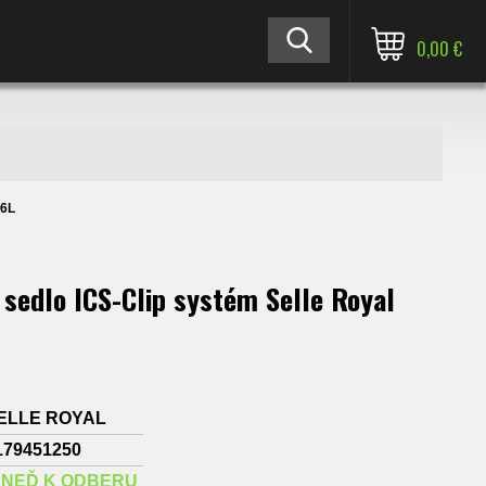
0,00 €
,6L
 sedlo ICS-Clip systém Selle Royal
ELLE ROYAL
179451250
HNEĎ K ODBERU