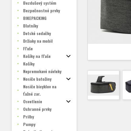
Bezdušový systém
Bezpečnostné prvky
BIKEPACKING
Blatníky
Detské sedačky
Držiaky na mobil
Fľaše
Košíky na fľaše
Košíky
Nepremokavé návleky
Nosiče batožiny
Nosiče bicyklov na
ťažné zar.
Osvetlenie
Ochranné prvky
Prilby
Pumpy