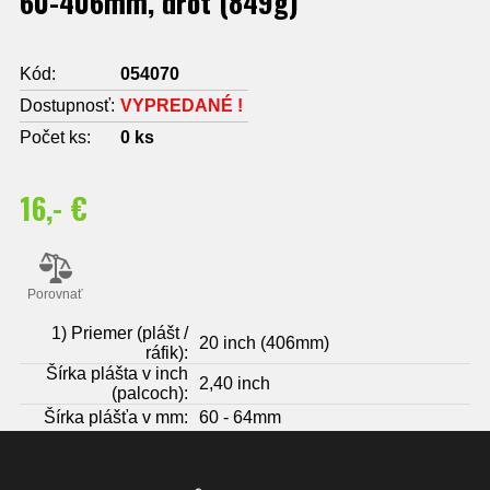
60-406mm, drôt (849g)
Kód:
054070
Dostupnosť:
VYPREDANÉ !
Počet ks:
0
ks
16,- €
Porovnať
1) Priemer (plášt /
20 inch (406mm)
ráfik):
Šírka plášta v inch
2,40 inch
(palcoch):
Šírka plášťa v mm:
60 - 64mm