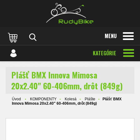
MENU
KATEGÓRIE
Plášť BMX Innova Mimosa
20x2.40" 60-406mm, drôt (849g)
Úvod
KOMPONENTY
Kolesá
Plášte
Plášť BMX
Innova Mimosa 20x2.40" 60-406mm, drôt (849g)