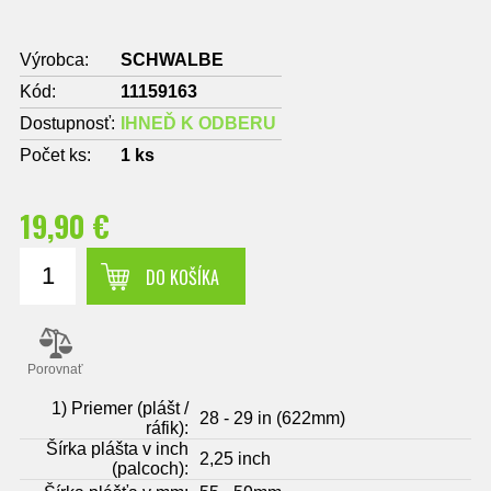
Výrobca:
SCHWALBE
Kód:
11159163
Dostupnosť:
IHNEĎ K ODBERU
Počet ks:
1
ks
19,90 €
DO KOŠÍKA
Porovnať
1) Priemer (plášt /
28 - 29 in (622mm)
ráfik):
Šírka plášta v inch
2,25 inch
(palcoch):