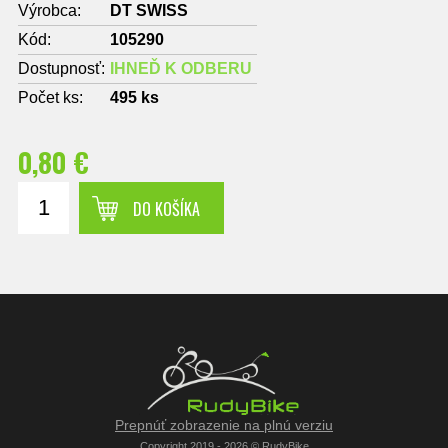
Výrobca:
DT SWISS
Kód:
105290
Dostupnosť:
IHNEĎ K ODBERU
Počet ks:
495
ks
0,80 €
DO KOŠÍKA
Prepnúť zobrazenie na plnú verziu
Copyright 2019 - 2026 © RudyBike