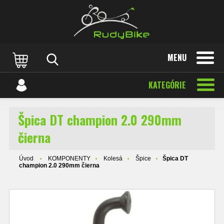
MENU
KATEGÓRIE
Špica DT champion 2.0 290mm
čierna
Úvod
KOMPONENTY
Kolesá
Špice
Špica DT
champion 2.0 290mm čierna