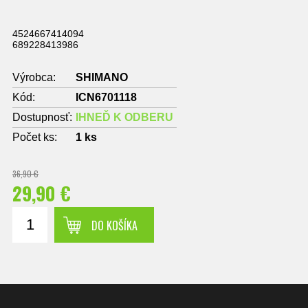
4524667414094
689228413986
Výrobca:
SHIMANO
Kód:
ICN6701118
Dostupnosť:
IHNEĎ K ODBERU
Počet ks:
1
ks
36,90 €
29,90 €
DO KOŠÍKA