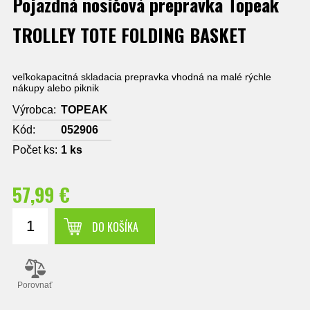
Pojazdná nosičová prepravka Topeak
TROLLEY TOTE FOLDING BASKET
veľkokapacitná skladacia prepravka vhodná na malé rýchle
nákupy alebo piknik
Výrobca:
TOPEAK
Kód:
052906
Počet ks:
1
ks
57,99 €
DO KOŠÍKA
Porovnať