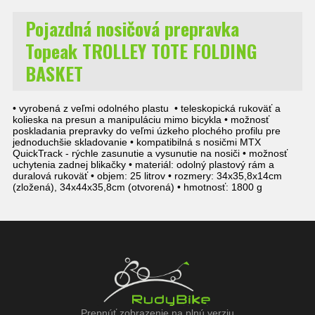
Pojazdná nosičová prepravka
Topeak TROLLEY TOTE FOLDING
BASKET
• vyrobená z veľmi odolného plastu • teleskopická rukoväť a
kolieska na presun a manipuláciu mimo bicykla • možnosť
poskladania prepravky do veľmi úzkeho plochého profilu pre
jednoduchšie skladovanie • kompatibilná s nosičmi MTX
QuickTrack - rýchle zasunutie a vysunutie na nosiči • možnosť
uchytenia zadnej blikačky • materiál: odolný plastový rám a
duralová rukoväť • objem: 25 litrov • rozmery: 34x35,8x14cm
(zložená), 34x44x35,8cm (otvorená) • hmotnosť: 1800 g
Prepnúť zobrazenie na plnú verziu