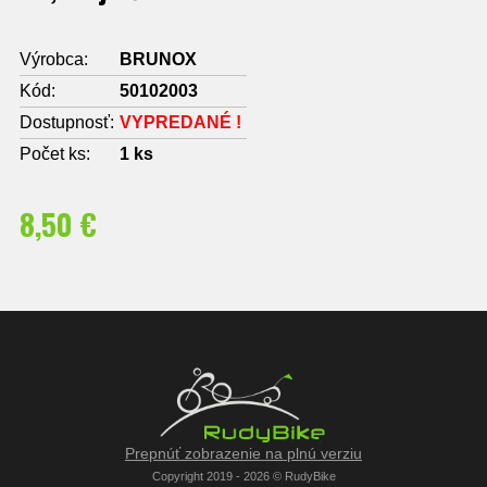
Výrobca:
BRUNOX
Kód:
50102003
Dostupnosť:
VYPREDANÉ !
Počet ks:
1
ks
8,50 €
Prepnúť zobrazenie na plnú verziu
Copyright 2019 - 2026 © RudyBike